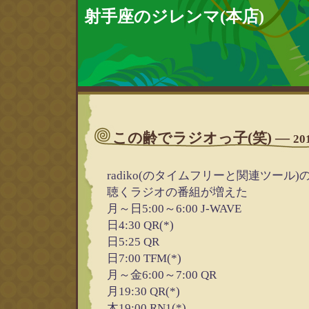
射手座のジレンマ(本店)
この齢でラジオっ子(笑)
―
20
radiko(のタイムフリーと関連ツール
聴くラジオの番組が増えた
月～日5:00～6:00 J-WAVE
日4:30 QR(*)
日5:25 QR
日7:00 TFM(*)
月～金6:00～7:00 QR
月19:30 QR(*)
木19:00 RN1(*)