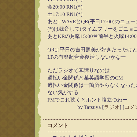
金20:00 RN1(*)
土17:10 RN1(*)
あとJ-WAVEとQR(平日17:00)のニ
(*)は録音して(タイムフリーをゴニョ
あとKRの月曜15:00台前半と火曜14:0
QRは平日の吉田照美が好きだったけ
LFの有楽超合金復活しないかなー
ただラジオで耳障りなのは
過払い金関係と某英語学習のCM
過払い金関係は一箇所やらなくなった
ない気がする
FMでこれ聴くとホント腹立つわー
by
Tatsuya
[
ラジオ
]
[
コメン
コメント